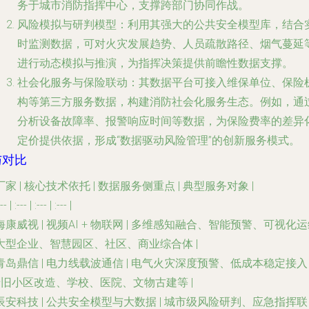
务于城市消防指挥中心，支撑跨部门协同作战。
风险模拟与研判模型
：利用其强大的公共安全模型库，结合
时监测数据，可对火灾发展趋势、人员疏散路径、烟气蔓延
进行动态模拟与推演，为指挥决策提供前瞻性数据支撑。
社会化服务与保险联动
：其数据平台可接入维保单位、保险
构等第三方服务数据，构建消防社会化服务生态。例如，通
分析设备故障率、报警响应时间等数据，为保险费率的差异
定价提供依据，形成“数据驱动风险管理”的创新服务模式。
与对比
 厂家 | 核心技术依托 | 数据服务侧重点 | 典型服务对象 |
--- | :--- | :--- | :--- |
海康威视
| 视频AI + 物联网 | 多维感知融合、智能预警、可视化
 大型企业、智慧园区、社区、商业综合体 |
青岛鼎信
| 电力线载波通信 | 电气火灾深度预警、低成本稳定接入 
旧小区改造、学校、医院、文物古建等 |
辰安科技
| 公共安全模型与大数据 | 城市级风险研判、应急指挥联