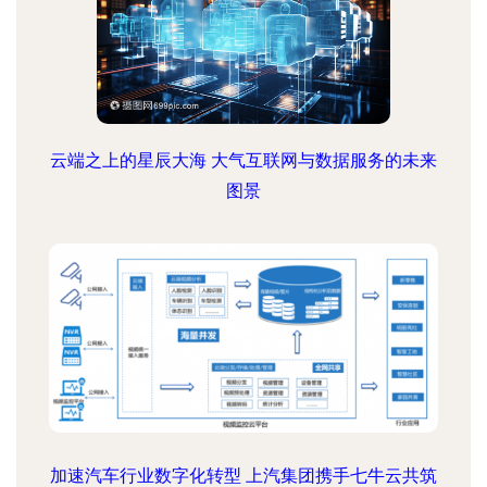
云端之上的星辰大海 大气互联网与数据服务的未来
图景
加速汽车行业数字化转型 上汽集团携手七牛云共筑