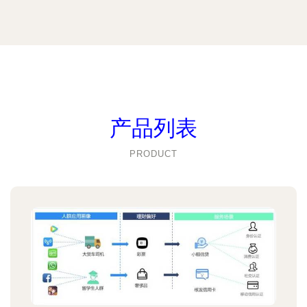
产品列表
PRODUCT