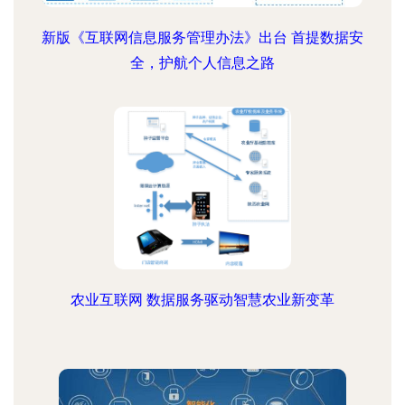
新版《互联网信息服务管理办法》出台 首提数据安
全，护航个人信息之路
农业互联网 数据服务驱动智慧农业新变革