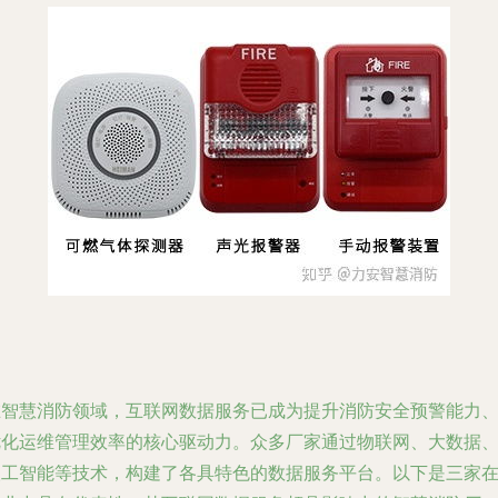
在智慧消防领域，互联网数据服务已成为提升消防安全预警能力
优化运维管理效率的核心驱动力。众多厂家通过物联网、大数据
人工智能等技术，构建了各具特色的数据服务平台。以下是三家