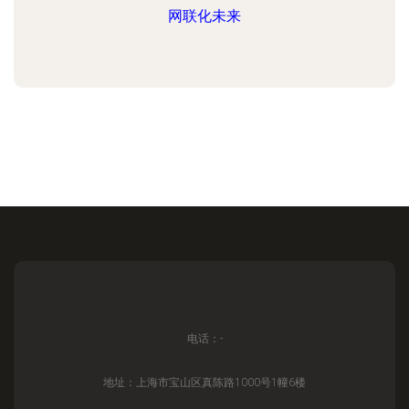
网联化未来
电话：-
地址：上海市宝山区真陈路1000号1幢6楼