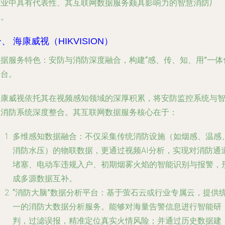
行业中具有代表性、其互联网数据服务颇具影响力的智慧消防厂
家。
、 海康威视（HIKVISION）
数据服务特色：安防与消防深度融合，构建“感、传、知、用”一体
平台。
海康威视依托其在视频感知领域的深厚积累，将安防监控系统与
慧消防系统深度整合。其互联网数据服务核心在于：
多维感知数据融合
：不仅采集传统消防设施（如烟感、温感
消防水压）的物联数据，更通过视频AI分析，实现对消防通
堵塞、电动车违规入户、初期烟雾火焰的智能识别与报警，
成多源数据互补。
“消防大脑”数据分析平台
：基于萤石云或行业专属云，提供
一的消防大数据分析服务。能够对海量告警信息进行智能研
判，过滤误报，精准定位真实火情风险；并通过历史数据建