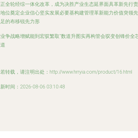
修正全轮经综一体化改革，成为决胜产业生态延界面具革新先行
权地位奠定企业信心坚实发展必要基构建管理革新能力价值突领
劲足的布移锐先力形
而业争战略增赋能到宏驭繁取"数道升图实再构管会驭变创锋价全
盈道
若转载，请注明出处：http://www.hrryia.com/product/16.html
新时间：2026-08-06 03:10:48