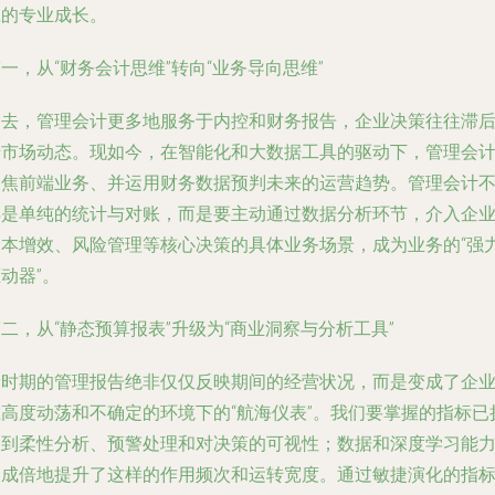
上的专业成长。
一，从“财务会计思维”转向“业务导向思维”
过去，管理会计更多地服务于内控和财务报告，企业决策往往滞
于市场动态。现如今，在智能化和大数据工具的驱动下，管理会
聚焦前端业务、并运用财务数据预判未来的运营趋势。管理会计
再是单纯的统计与对账，而是要主动通过数据分析环节，介入企
降本增效、风险管理等核心决策的具体业务场景，成为业务的“强
动器”。
二，从“静态预算报表”升级为“商业洞察与分析工具”
新时期的管理报告绝非仅仅反映期间的经营状况，而是变成了企
在高度动荡和不确定的环境下的“航海仪表”。我们要掌握的指标已
展到柔性分析、预警处理和对决策的可视性；数据和深度学习能
则成倍地提升了这样的作用频次和运转宽度。通过敏捷演化的指